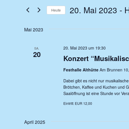
und
eingeben.
20. Mai 2023
 - 
H
Suche
Heute
Ansichten,
nach
Datum
Navigation
Veranstaltungen
wählen.
Mai 2023
Schlüsselwort.
20. Mai 2023 um 19:30
SA.
20
Konzert “Musikalisc
Festhalle Althütte
Am Brunnen 10,
Dabei gibt es nicht nur musikalisch
Brötchen, Kaffee und Kuchen und G
Saalöffnung ist eine Stunde vor Ver
Eintritt: EUR 12,00
April 2025