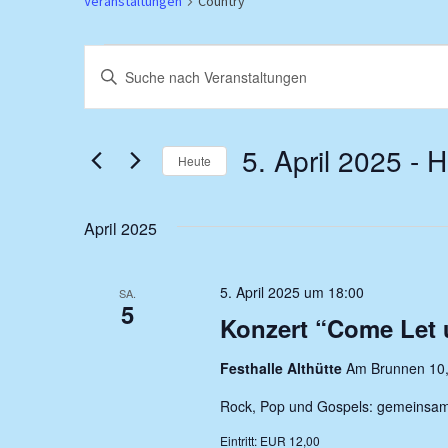
Veranstaltungen
Country
Veranstaltungen
Veranstaltungen
Bitte
Suche
Schlüsselwort
und
eingeben.
5. April 2025
 - 
H
Suche
Heute
Ansichten,
nach
Datum
Navigation
Veranstaltungen
wählen.
April 2025
Schlüsselwort.
5. April 2025 um 18:00
SA.
5
Konzert “Come Let 
Festhalle Althütte
Am Brunnen 10,
Rock, Pop und Gospels: gemeinsame
Eintritt: EUR 12,00