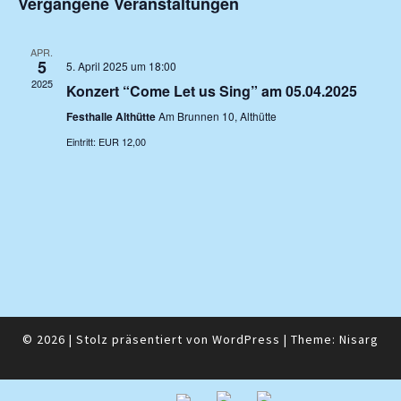
Vergangene Veranstaltungen
und
wählen.
Ansichte
Navigati
APR.
5
5. April 2025 um 18:00
2025
Konzert “Come Let us Sing” am 05.04.2025
Festhalle Althütte
Am Brunnen 10, Althütte
Eintritt: EUR 12,00
© 2026
|
Stolz präsentiert von
WordPress
|
Theme:
Nisarg