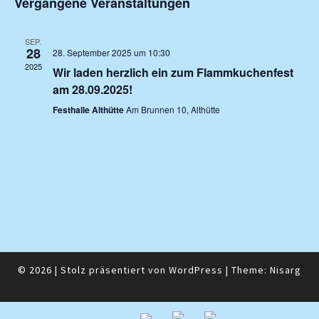
Vergangene Veranstaltungen
und
wählen.
Ansichte
Navigati
SEP.
28
28. September 2025 um 10:30
2025
Wir laden herzlich ein zum Flammkuchenfest
am 28.09.2025!
Festhalle Althütte
Am Brunnen 10, Althütte
© 2026
|
Stolz präsentiert von
WordPress
|
Theme:
Nisarg