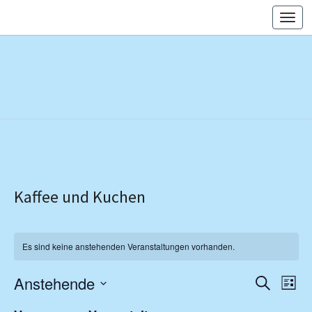
Skip
Togg
to
navi
content
Kaffee und Kuchen
Es sind keine anstehenden Veranstaltungen vorhanden.
Veranst
Vera
Anstehende
Suche
Liste
Ansi
Suche
Datum
Navi